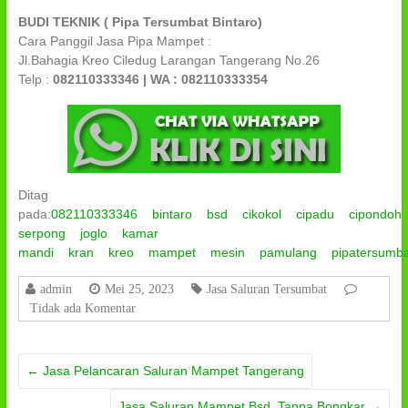
BUDI TEKNIK ( Pipa Tersumbat Bintaro)
Cara Panggil Jasa Pipa Mampet :
Jl.Bahagia Kreo Ciledug Larangan Tangerang No.26
Telp :
082110333346 | WA : 082110333354
Ditag
pada:
082110333346
bintaro
bsd
cikokol
cipadu
cipondoh
serpong
joglo
kamar
mandi
kran
kreo
mampet
mesin
pamulang
pipatersumb
admin
Mei 25, 2023
Jasa Saluran Tersumbat
Tidak ada Komentar
←
Jasa Pelancaran Saluran Mampet Tangerang
Jasa Saluran Mampet Bsd, Tanpa Bongkar
→