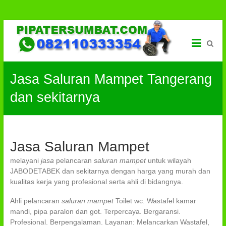
Solusi
Skip
to
Saluran
content
Pipa
Jasa Saluran Mampet Tangerang
Mampet
dan sekitarnya
JASA
SALURAN
TERSUMBAT
Jakarta-
Tangerang,
Jasa Saluran Mampet
Membersihkan
Saluran
melayani
jasa
pelancaran
saluran mampet
untuk wilayah
Mampet,
JABODETABEK dan sekitarnya dengan harga yang murah dan
Budi
kualitas kerja yang profesional serta ahli di bidangnya.
Teknik
|
Ahli pelancaran
saluran mampet
Toilet wc. Wastafel kamar
082110333354
mandi, pipa paralon dan got. Terpercaya. Bergaransi.
Profesional. Berpengalaman. Layanan: Melancarkan Wastafel,