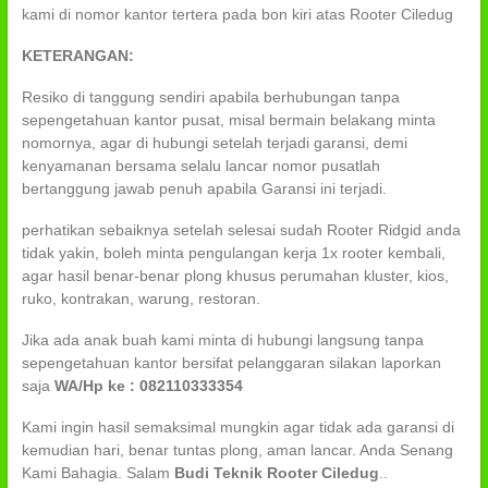
kami di nomor kantor tertera pada bon kiri atas Rooter Ciledug
KETERANGAN:
Resiko di tanggung sendiri apabila berhubungan tanpa
sepengetahuan kantor pusat, misal bermain belakang minta
nomornya, agar di hubungi setelah terjadi garansi, demi
kenyamanan bersama selalu lancar nomor pusatlah
bertanggung jawab penuh apabila Garansi ini terjadi.
perhatikan sebaiknya setelah selesai sudah Rooter Ridgid anda
tidak yakin, boleh minta pengulangan kerja 1x rooter kembali,
agar hasil benar-benar plong khusus perumahan kluster, kios,
ruko, kontrakan, warung, restoran.
Jika ada anak buah kami minta di hubungi langsung tanpa
sepengetahuan kantor bersifat pelanggaran silakan laporkan
saja
WA/Hp ke : 082110333354
Kami ingin hasil semaksimal mungkin agar tidak ada garansi di
kemudian hari, benar tuntas plong, aman lancar. Anda Senang
Kami Bahagia. Salam
Budi Teknik Rooter Ciledug
..