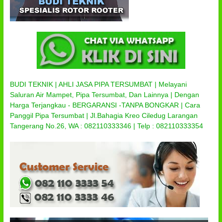
BUDI TEKNIK | AHLI JASA PIPA TERSUMBAT | Melayani
Saluran Air Mampet, Pipa Tersumbat, Dan Lainnya | Dengan
Harga Terjangkau - BERGARANSI -TANPA BONGKAR | Cara
Panggil Pipa Tersumbat | Jl.Bahagia Kreo Ciledug Larangan
Tangerang No.26, WA : 082110333346 | Telp : 082110333354