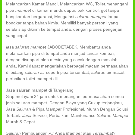
Melancarkan Kamar Mandi, Melancarkan WC, Toilet.menangani
pipa
mampet
di kamar mandi, dapur, bak kontrol, got tanpa
bongkar dan bergaransi, Mengatasi
saluran mampet
tanpa
bongkar tanpa bahan kimia. Memiliki banyak personil yang
selalu siap dikirim ke tempat anda, dengan proses pengerjan
yang cepat.
jasa saluran mampet
JABODETABEK. Membantu anda
melancarkan pipa di tempat anda menjad lancar kembali,
dengan disupport oleh mesin yang cocok dengan masalah
anda, Kami dapat mengerjakan berbagai macam permasalahan
di bidang
saluran air
seperti pipa tersumbat,
saluran air
macet,
perbaikan toilet mampet dll.
Jasa saluran mampet di Tangerang
Siap melayani 24 jam untuk menangani permasalahan semua
jenis saluran mampet. Dengan Biaya yang Cukup terjangkau,
Jasa Saluran
& Pipa
Mampet
Profesional, Murah Dengan Solusi
Terbaik.
Jasa
Service, Perbaikan, Maintenance
Saluran Mampet
Murah & Cepat.
Saluran
Pembuangan
Air
Anda
Mampet
atau
Tersumbat
?