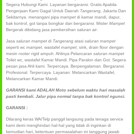
Segera Hubungi Kami. Layanan bergaransi. Gratis Apabila
Pengerjaan Kami Gagal Untuk Daerah
Tangerang
, Jakarta Dan
Sekitarnya. menangani pipa
mampet
di kamar mandi, dapur,
bak kontrol, got tanpa bongkar dan bergaransi. Mister
Mampet
Bergerak dibidang jasa pembersihan
saluran air
.
Jasa
saluran mampet
di
Tangerang
atasi
saluran mampet
seperti wc
mampet
, wastafel
mampet
, sink, drain floor dengan
mesin rooter rigid ampuh. Ahlinya Pelancaran
saluran mampet
Toilet wc, wastafel Kamar Mandi. Pipa Paralon dan Got. Segera
pesan jasa Ahli kami. Terpercaya. Berpengalaman. Bergaransi.
Profesional. Terpercaya. Layanan: Melancarkan Wastafel,
Melancarkan Kamar Mandi.
GARANSI kami ADALAH Moto sebelum waktu hari masalah
pasti kembali. Jalur pipa normal tanpa bak kontrol ngunci.
GARANSI :
Dilarang keras WA/Telp panggil langsung pada tenaga service
kami demi menghindari hal-hal yang tidak di inginkan di
kemudian hari, ketentuan permasalahan ini tanggung jawab