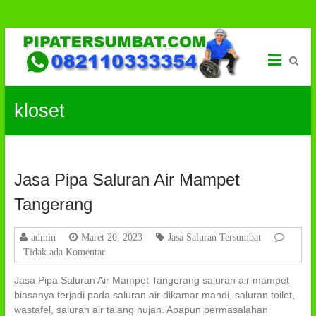
Solusi
Skip
to
Saluran
content
Pipa
kloset
Mampet
JASA
SALURAN
TERSUMBAT
Jasa Pipa Saluran Air Mampet
Jakarta-
Tangerang,
Tangerang
Membersihkan
Saluran
Mampet,
admin
Maret 20, 2023
Jasa Saluran Tersumbat
Budi
Tidak ada Komentar
Teknik
|
Jasa Pipa Saluran Air Mampet Tangerang saluran air mampet
082110333354
biasanya terjadi pada saluran air dikamar mandi, saluran toilet,
wastafel, saluran air talang hujan. Apapun permasalahan