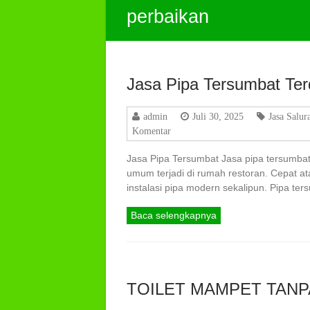
perbaikan
Jasa Pipa Tersumbat Ter
admin
Juli 30, 2025
Jasa Salur
Komentar
Jasa Pipa Tersumbat Jasa pipa tersumbat
umum terjadi di rumah restoran. Cepat ata
instalasi pipa modern sekalipun. Pipa te
Baca selengkapnya
TOILET MAMPET TAN