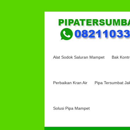
Skip
Solusi
to
content
Saluran
Pipa
Mampet
Alat Sodok Saluran Mampet
Bak Kontr
JASA
SALURAN
TERSUMBAT
Jakarta-
Tangerang,
Perbaikan Kran Air
Pipa Tersumbat Ja
Membersihkan
Saluran
Mampet,
Budi
Solusi Pipa Mampet
Teknik
|
082110333354