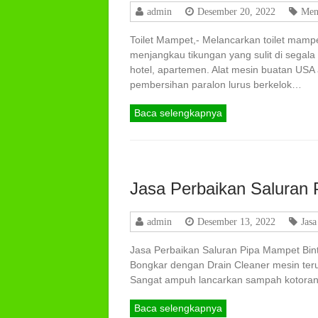
admin
Desember 20, 2022
Men
Toilet Mampet,- Melancarkan toilet mamp
menjangkau tikungan yang sulit di segala 
hotel, apartemen. Alat mesin buatan US
pembersihan paralon lurus berkelok…
Baca selengkapnya
Jasa Perbaikan Saluran 
admin
Desember 13, 2022
Jasa
Jasa Perbaikan Saluran Pipa Mampet Binta
Bongkar dengan Drain Cleaner mesin teruj
Sangat ampuh lancarkan sampah kotoran, p
Baca selengkapnya