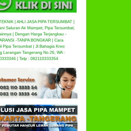
TEKNIK | AHLI JASA PIPA TERSUMBAT |
ni Saluran Air Mampet, Pipa Tersumbat,
ainnya | Dengan Harga Terjangkau -
RANSI -TANPA BONGKAR | Cara
l Pipa Tersumbat | Jl.Bahagia Kreo
ug Larangan Tangerang No.26, WA :
0333346 | Telp : 082110333354