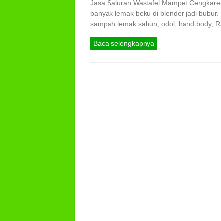
Jasa Saluran Wastafel Mampet Cengkareng,
banyak lemak beku di blender jadi bubu
sampah lemak sabun, odol, hand body, Ra
Baca selengkapnya