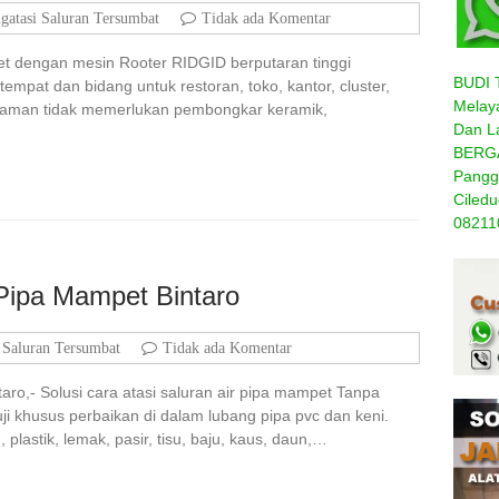
gatasi Saluran Tersumbat
Tidak ada Komentar
et dengan mesin Rooter RIDGID berputaran tinggi
BUDI 
tempat dan bidang untuk restoran, toko, kantor, cluster,
Melaya
A aman tidak memerlukan pembongkar keramik,
Dan L
BERGA
Panggi
Ciled
08211
Pipa Mampet Bintaro
 Saluran Tersumbat
Tidak ada Komentar
ro,- Solusi cara atasi saluran air pipa mampet Tanpa
i khusus perbaikan di dalam lubang pipa pvc dan keni.
lastik, lemak, pasir, tisu, baju, kaus, daun,…